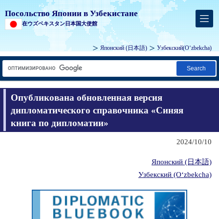
Посольство Японии в Узбекистане
在ウズベキスタン日本国大使館
Японский
(日本語)
Узбекский
(Oʻzbekcha)
Search
Опубликована обновленная версия
дипломатического справочника «Синяя
книга по дипломатии»
2024/10/10
Японский (日本語)
Узбекский (Oʻzbekcha)