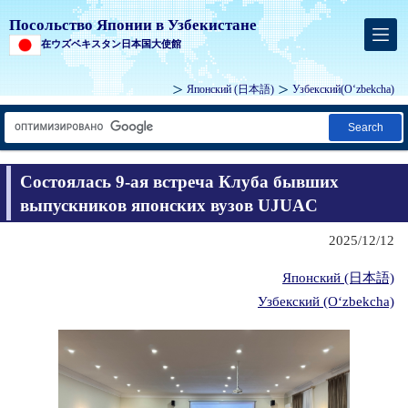
Посольство Японии в Узбекистане
在ウズベキスタン日本国大使館
Японский
(日本語)
Узбекский
(Oʻzbekcha)
Search
Состоялась 9-ая встреча Клуба бывших
выпускников японских вузов UJUAC
2025/12/12
Японский (日本語)
Узбекский (Oʻzbekcha)