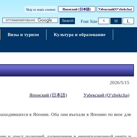
Японский
(日本語)
Узбекский
(Oʻzbekcha)
Skip to main content
L
Search
M
Font Size
S
Визы и туризм
Культура и образование
2026/5/15
Японский (日本語)
Узбекский (Oʻzbekcha)
находившихся в Японии. Оба они въехали в Японию по визе для
ие и арест полицией, размещение в иммиграционный центр и