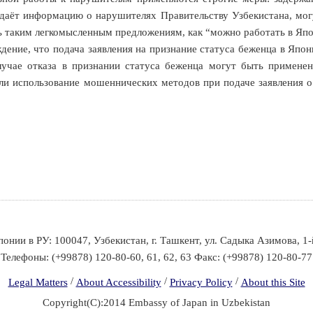
редаёт информацию о нарушителях Правительству Узбекистана, мо
ь таким легкомысленным предложениям, как “можно работать в Япо
е, что подача заявления на признание статуса беженца в Японии 
случае отказа в признании статуса беженца могут быть примен
ли использование мошеннических методов при подаче заявления о
онии в РУ: 100047, Узбекистан, г. Ташкент, ул. Садыка Азимова, 1-й
Телефоны: (+99878) 120-80-60, 61, 62, 63 Факс: (+99878) 120-80-77
/
/
/
Legal Matters
About Accessibility
Privacy Policy
About this Site
Copyright(C):2014 Embassy of Japan in Uzbekistan