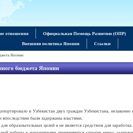
ие отношения
Официальная Помощь Развитию (OПР)
Внешняя политика Японии
Ссылки
юджета Японии
енного бюджета Японии
портировало в Узбекистан двух граждан Узбекистана, незаконно 
 и впоследствии были задержаны властями.
 образовательных целей и не является средством для заработка.
ой работы к нарушителям применяются строгие меры: задержан