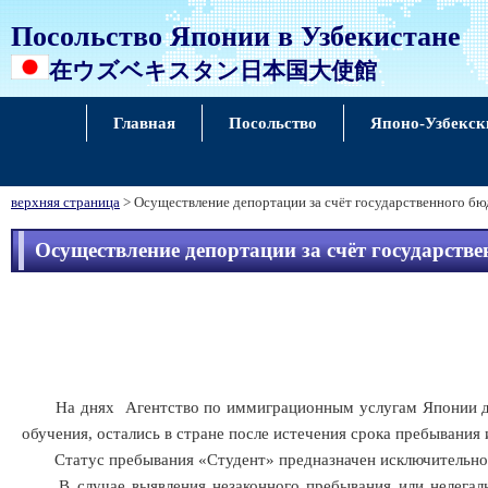
Посольство Японии в Узбекистане
在ウズベキスタン日本国大使館
Главная
Посольство
Японо-Узбекск
верхняя страница
> Осуществление депортации за счёт государственного б
Осуществление депортации за счёт государств
На днях
Агентство по иммиграционным услугам Японии де
обучения, остались в стране после истечения срока пребывания
Статус пребывания «Студент» предназначен исключительно для
В случае выявления незаконного пребывания или нелегальн