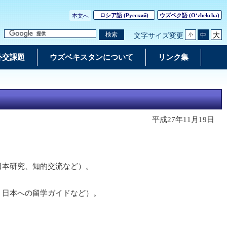
ロシア語
(Русский)
ウズベク語
(Oʻzbekcha)
本文へ
大
検索
中
文字サイズ変更
小
外交課題
ウズベキスタンについて
リンク集
平成27年11月19日
日本研究、知的交流など）。
、日本への留学ガイドなど）。