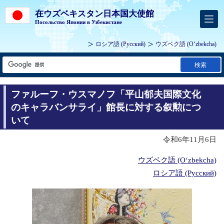
在ウズベキスタン日本国大使館
Посольство Японии в Узбекистане
ロシア語
(Русский)
ウズベク語
(Oʻzbekcha)
検索
ファルーフ・ウスマノフ「平山郁夫国際文化
のキャラバンサライ」館長に対する叙勲につ
いて
令和6年11月6日
ウズベク語 (Oʻzbekcha)
ロシア語 (Русский)