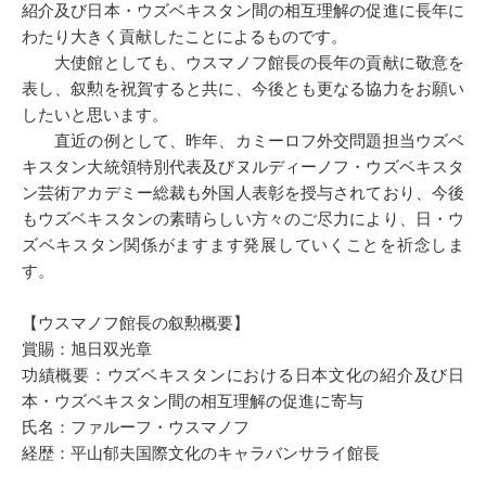
紹介及び日本・ウズベキスタン間の相互理解の促進に長年に
わたり大きく貢献したことによるものです。
大使館としても、ウスマノフ館長の長年の貢献に敬意を
表し、叙勲を祝賀すると共に、今後とも更なる協力をお願い
したいと思います。
直近の例として、昨年、カミーロフ外交問題担当ウズベ
キスタン大統領特別代表及びヌルディーノフ・ウズベキスタ
ン芸術アカデミー総裁も外国人表彰を授与されており、今後
もウズベキスタンの素晴らしい方々のご尽力により、日・ウ
ズベキスタン関係がますます発展していくことを祈念しま
す。
【ウスマノフ館長の叙勲概要】
賞賜：旭日双光章
功績概要：ウズベキスタンにおける日本文化の紹介及び日
本・ウズベキスタン間の相互理解の促進に寄与
氏名：ファルーフ・ウスマノフ
経歴：平山郁夫国際文化のキャラバンサライ館長